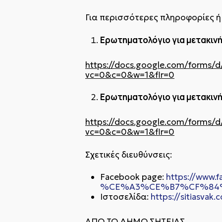
Για περισσότερες πληροφορίες ή
Ερωτηματολόγιο για μετακινή
https://docs.google.com/form
vc=0&c=0&w=1&flr=0
Ερωτηματολόγιο για μετακινή
https://docs.google.com/form
vc=0&c=0&w=1&flr=0
Σχετικές διευθύνσεις:
Facebook page:
https://ww
%CE%A3%CE%B7%CF%84%
Ιστοσελίδα:
https://sitiasvak.
ΑΠΟ ΤΟ ΔΗΜΟ ΣΗΤΕΙΑΣ