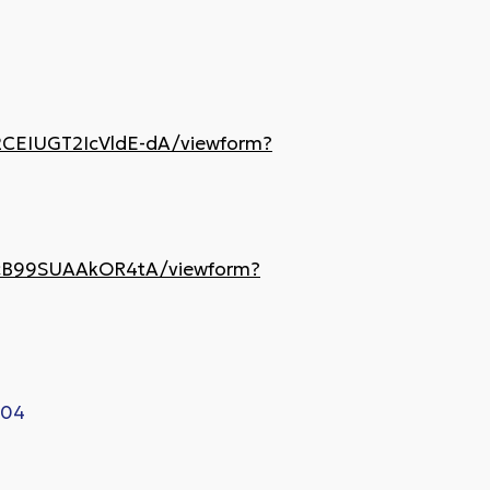
CEIUGT2IcVldE-dA/viewform?
8cB99SUAAkOR4tA/viewform?
04