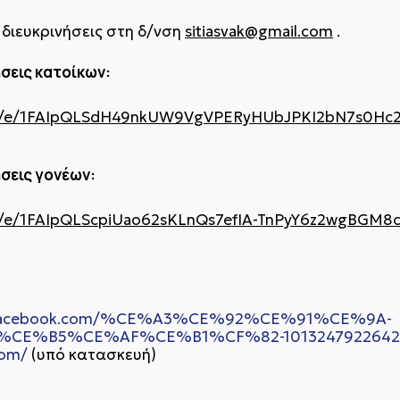
 διευκρινήσεις στη δ/νση
sitiasvak@gmail.com
.
σεις κατοίκων:
s/d/e/1FAIpQLSdH49nkUW9VgVPERyHUbJPKI2bN7s0Hc2
σεις γονέων:
s/d/e/1FAIpQLScpiUao62sKLnQs7efIA-TnPyY6z2wgBGM
w.facebook.com/%CE%A3%CE%92%CE%91%CE%9A-
CE%B5%CE%AF%CE%B1%CF%82-1013247922642
com/
(υπό κατασκευή)