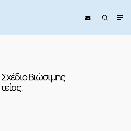
search
email
Menu
, Σχέδιο Βιώσιμης
τείας.