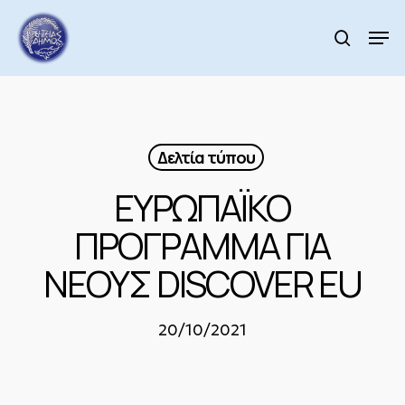
Skip
to
Men
search
main
Close
content
Menu
Δελτία τύπου
ΕΥΡΩΠΑΪΚΟ
ΠΡΟΓΡΑΜΜΑ ΓΙΑ
ΝΕΟΥΣ DISCOVER EU
20/10/2021