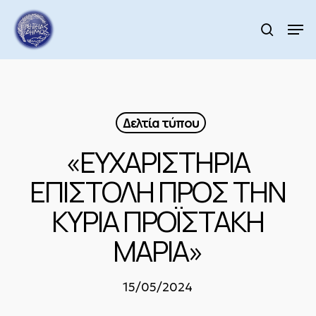
Skip
to
Men
search
main
Close
content
Menu
Δελτία τύπου
«ΕΥΧΑΡΙΣΤΗΡΙΑ
ΕΠΙΣΤΟΛΗ ΠΡΟΣ ΤΗΝ
ΚΥΡΙΑ ΠΡΟΪΣΤΑΚΗ
ΜΑΡΙΑ»
15/05/2024