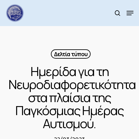
Skip
to
Men
search
main
Close
content
Menu
Δελτία τύπου
Ημερίδα για τη
Νευροδιαφορετικότητα
στα πλαίσια της
Παγκόσμιας Ημέρας
Αυτισμού.