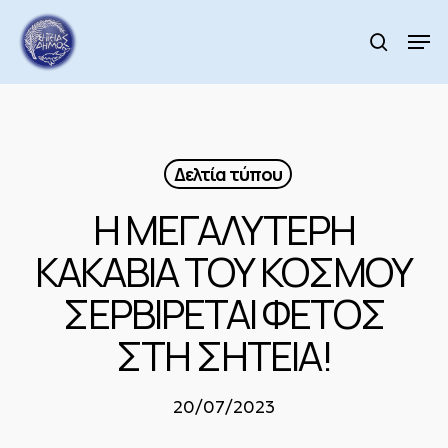
Skip
to
Men
search
main
Close
content
Menu
Δελτία τύπου
Η ΜΕΓΑΛΥΤΕΡΗ
ΚΑΚΑΒΙΑ ΤΟΥ ΚΟΣΜΟΥ
ΣΕΡΒΙΡΕΤΑΙ ΦΕΤΟΣ
ΣΤΗ ΣΗΤΕΙΑ!
20/07/2023