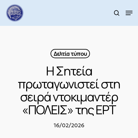
Skip
to
Men
search
main
Close
content
Menu
Δελτία τύπου
Η Σητεία
πρωταγωνιστεί στη
σειρά ντοκιμαντέρ
«ΠΟΛΕΙΣ» της ΕΡΤ
16/02/2026