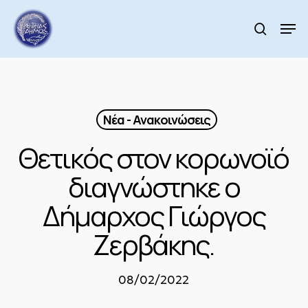
Skip
to
Men
search
main
Close
content
Menu
Νέα - Ανακοινώσεις
Θετικός στον κορωνοϊό
διαγνώστηκε ο
Δήμαρχος Γιώργος
Ζερβάκης.
08/02/2022