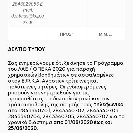
2843029053
Ε
-mail:
d.siteias@kep.g
ov.gr
ΠΡΟΣ:
Μ.Μ.Ε.
ΔΕΛΤΙΟ ΤΥΠΟΥ
Σας ενημερώνουμε ότι ξεκίνησε το Πρόγραμμα
του ΛΑΕ / ΟΠΕΚΑ 2020 για παροχή
χρηματικών βοηθημάτων σε ασφαλισμένες
στον Ε.Φ.Κ.Α. Αγροτών τρίτεκνες και
πολύτεκνες μητέρες. Οι ενδιαφερόμενες
μπορούν να ενημερωθούν για τις
προϋποθέσεις, τα δικαιολογητικά και τον
τηλεφωνικά
τρόπο υποβολής της αίτησής τους
στα 2843340701, 2843340702, 2843340703
2843340704, 2843340705, 2843340707 για το
από 01/06/2020 έως και
χρονικό διάστημα
25/06/2020.