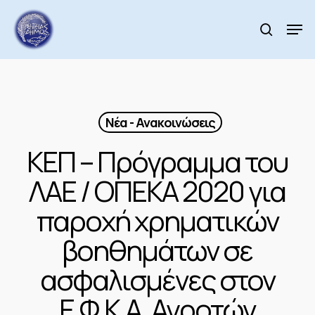
Skip
to
Men
search
main
Close
content
Menu
Νέα - Ανακοινώσεις
ΚΕΠ – Πρόγραμμα του
ΛΑΕ / ΟΠΕΚΑ 2020 για
παροχή χρηματικών
βοηθημάτων σε
ασφαλισμένες στον
Ε.Φ.Κ.Α. Αγροτών