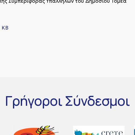
ικής Συμπεριφοράς Υπαλλήλων του Δημοσίου Τομέα
6 KB
Γρήγοροι
Σύνδεσμοι