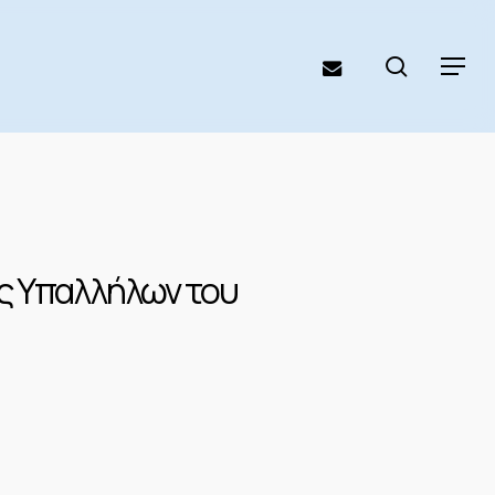
search
email
Menu
ς Υπαλλήλων του