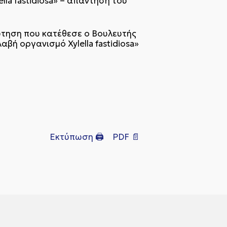
a fastidiosa» – απάντηση του
ώτηση που κατέθεσε ο Βουλευτής
βή οργανισμό Xylella fastidiosa»
Εκτύπωση 🖨
PDF 📄