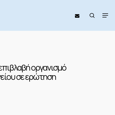
search
email
Menu
επιβλαβή οργανισμό
ργείου σε ερώτηση