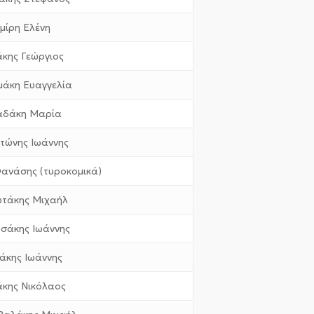
ιμίρη Ελένη
άκης Γεώργιος
μάκη Ευαγγελία
δάκη Μαρία
τώνης Ιωάννης
ανάσης (τυροκομικά)
τάκης Μιχαήλ
σάκης Ιωάννης
άκης Ιωάννης
κης Νικόλαος