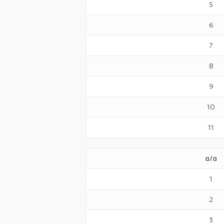
5
6
7
8
9
10
11
α/α
1
2
3