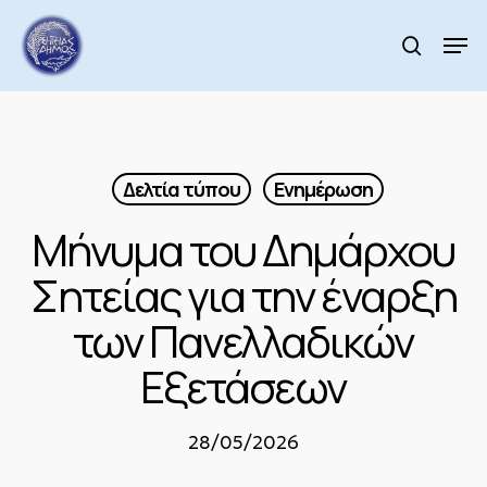
Skip
to
Men
search
main
Close
content
Menu
Δελτία τύπου
Ενημέρωση
Μήνυμα του Δημάρχου
Σητείας για την έναρξη
των Πανελλαδικών
Εξετάσεων
28/05/2026