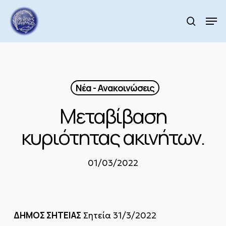
Skip
to
Men
search
main
Close
content
Menu
Νέα - Ανακοινώσεις
Μεταβίβαση
κυριότητας ακινήτων.
01/03/2022
ΔΗΜΟΣ ΣΗΤΕΙΑΣ
Σητεία 31/3/2022