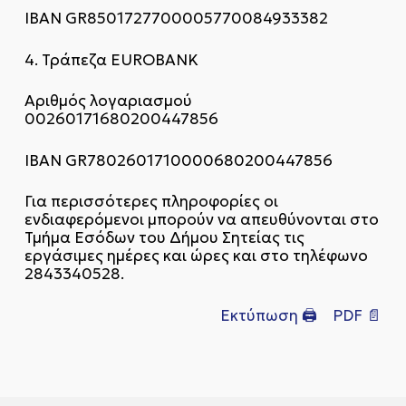
ΙΒΑΝ GR8501727700005770084933382
4. Τράπεζα EUROBANK
Αριθμός λογαριασμού
00260171680200447856
ΙΒΑΝ GR7802601710000680200447856
Για περισσότερες πληροφορίες οι
ενδιαφερόμενοι μπορούν να απευθύνονται στο
Τμήμα Εσόδων του Δήμου Σητείας τις
εργάσιμες ημέρες και ώρες και στο τηλέφωνο
2843340528.
Εκτύπωση 🖨
PDF 📄