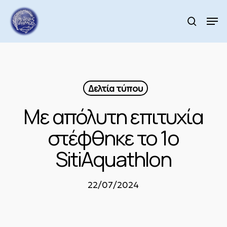
Skip
to
Men
search
main
Close
content
Menu
Δελτία τύπου
Με απόλυτη επιτυχία
στέφθηκε το 1ο
SitiAquathlon
22/07/2024