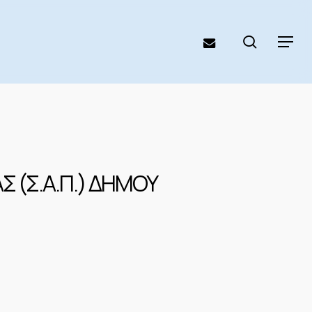
search
email
Menu
 (Σ.Α.Π.) ΔΗΜΟΥ