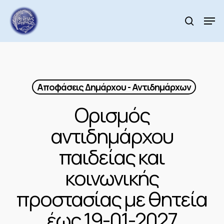
Skip
to
Men
search
main
Close
content
Menu
Αποφάσεις Δημάρχου - Αντιδημάρχων
Ορισμός
αντιδημάρχου
παιδείας και
κοινωνικής
προστασίας με θητεία
έως 19-01-2027