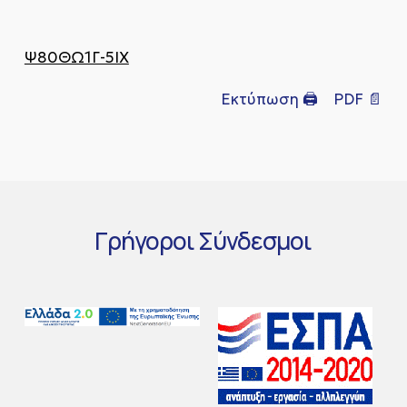
Ψ80ΘΩ1Γ-5ΙΧ
Εκτύπωση 🖨
PDF 📄
Γρήγοροι
Σύνδεσμοι