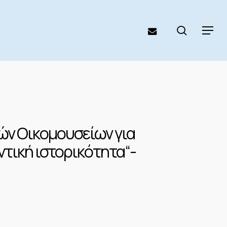
search
email
Menu
ών Οικομουσείων για
ντική ιστορικότητα“-