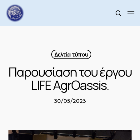
Skip
to
Men
search
main
Close
content
Menu
Δελτία τύπου
Παρουσίαση του έργου
LIFE AgrOassis.
30/05/2023