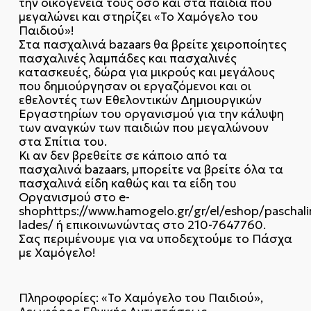
την οικογένειά τους όσο και στα παιδιά που
μεγαλώνει και στηρίζει «Το Χαμόγελο του
Παιδιού»!
Στα πασχαλινά bazaars θα βρείτε χειροποίητες
πασχαλινές λαμπάδες και πασχαλινές
κατασκευές, δώρα για μικρούς και μεγάλους
που δημιούργησαν οι εργαζόμενοι και οι
εθελοντές των Εθελοντικών Δημιουργικών
Εργαστηρίων του οργανισμού για την κάλυψη
των αναγκών των παιδιών που μεγαλώνουν
στα Σπίτια του.
Κι αν δεν βρεθείτε σε κάποιο από τα
πασχαλινά bazaars, μπορείτε να βρείτε όλα τα
πασχαλινά είδη καθώς και τα είδη του
Οργανισμού στο e-
shophttps://www.hamogelo.gr/gr/el/eshop/paschali
lades/ ή επικοινωνώντας στο 210-7647760.
Σας περιμένουμε για να υποδεχτούμε το Πάσχα
με Χαμόγελο!
Πληροφορίες: «Το Χαμόγελο του Παιδιού»,