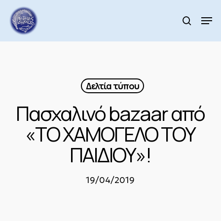
Skip
to
Men
search
main
Close
content
Menu
Δελτία τύπου
Πασχαλινό bazaar από
«ΤΟ ΧΑΜΟΓΕΛΟ ΤΟΥ
ΠΑΙΔΙΟΥ»!
19/04/2019