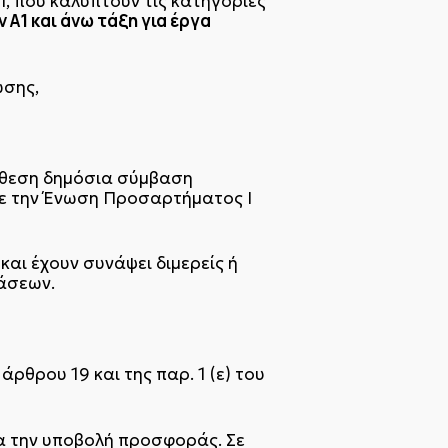
Π, που καλύπτουν τις κατηγορίες
 Α1 και άνω τάξη για έργα
ωσης,
νάθεση δημόσια σύμβαση
 με την Ένωση Προσαρτήματος I
και έχουν συνάψει διμερείς ή
άσεων.
άρθρου 19 και της παρ. 1 (ε) του
ια την υποβολή προσφοράς. Σε