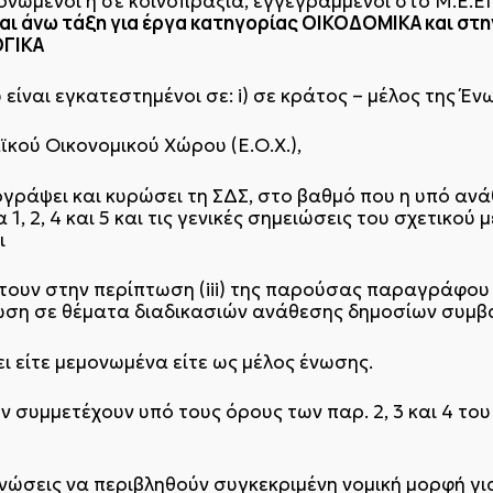
ονωμένοι ή σε κοινοπραξία, εγγεγραμμένοι στο Μ.Ε.Ε
και άνω τάξη για έργα κατηγορίας ΟΙΚΟΔΟΜΙΚΑ και στην
ΓΙΚΑ
είναι εγκατεστημένοι σε: i) σε κράτος – μέλος της Έν
ϊκού Οικονομικού Χώρου (Ε.Ο.Χ.),
υπογράψει και κυρώσει τη ΣΔΣ, στο βαθμό που η υπό α
, 2, 4 και 5 και τις γενικές σημειώσεις του σχετικού
ι
ίπτουν στην περίπτωση (iii) της παρούσας παραγράφου 
νωση σε θέματα διαδικασιών ανάθεσης δημοσίων συμβ
ι είτε μεμονωμένα είτε ως μέλος ένωσης.
 συμμετέχουν υπό τους όρους των παρ. 2, 3 και 4 του 
Ενώσεις να περιβληθούν συγκεκριμένη νομική μορφή γ