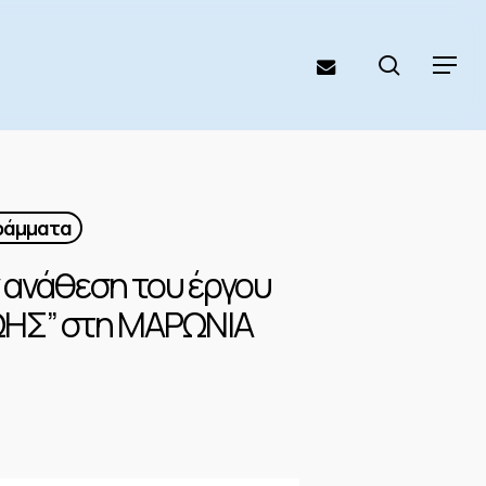
search
email
Menu
γράμματα
 ανάθεση του έργου
ΩΗΣ” στη ΜΑΡΩΝΙΑ