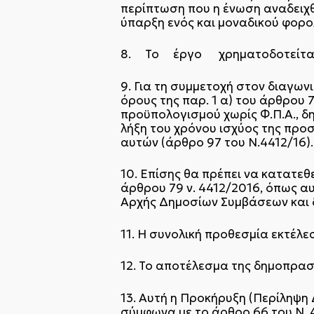
περίπτωση που η ένωση αναδειχθε
ύπαρξη ενός και μοναδικού φορολ
8. Το έργο χρηματοδοτείται
9. Για τη συμμετοχή στον διαγων
όρους της παρ. 1 α) του άρθρου 
προϋπολογισμού χωρίς Φ.Π.Α., δη
λήξη του χρόνου ισχύος της προ
αυτών (άρθρο 97 του Ν.4412/16).
10. Επίσης θα πρέπει να κατατεθ
άρθρου 79 ν. 4412/2016, όπως α
Αρχής Δημοσίων Συμβάσεων και δ
11. Η συνολική προθεσμία εκτέλε
12. Το αποτέλεσμα της δημοπρασί
13. Αυτή η Προκήρυξη (Περίληψη
σύμφωνα με το άρθρο 66 του Ν. 4