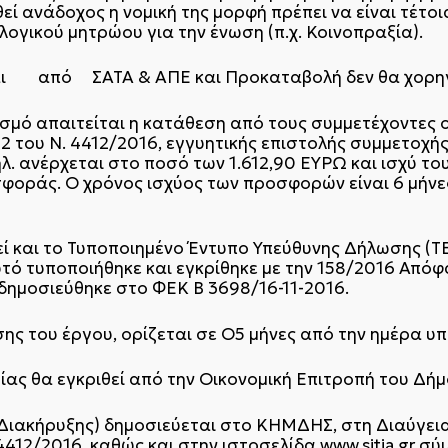
ί ανάδοχος η νομική της μορφή πρέπει να είναι τέτοι
ογικού μητρώου για την ένωση (π.χ. Κοινοπραξία).
 από ΣΑΤΑ & ΑΠΕ και Προκαταβολή δεν θα χορηγ
ισμό απαιτείται η κατάθεση από τους συμμετέχοντες ο
72 του Ν. 4412/2016, εγγυητικής επιστολής συμμετοχής
λ. ανέρχεται στο ποσό των 1.612,90 ΕΥΡΩ και ισχύ το
σφοράς. Ο χρόνος ισχύος των προσφορών είναι 6 μήν
εί και το Τυποποιημένο Έντυπο Υπεύθυνης Δήλωσης (Τ
υτό τυποποιήθηκε και εγκρίθηκε με την 158/2016 Από
ημοσιεύθηκε στο ΦΕΚ Β 3698/16-11-2016.
σης του έργου, ορίζεται σε Ο5 μήνες από την ημέρα 
ας θα εγκριθεί από την Οικονομική Επιτροπή του Δήμ
 Διακήρυξης) δημοσιεύεται στο ΚΗΜΔΗΣ, στη Διαύγεια 
412/2016, καθώς και στην ιστοσελίδα www.sitia.gr σύ