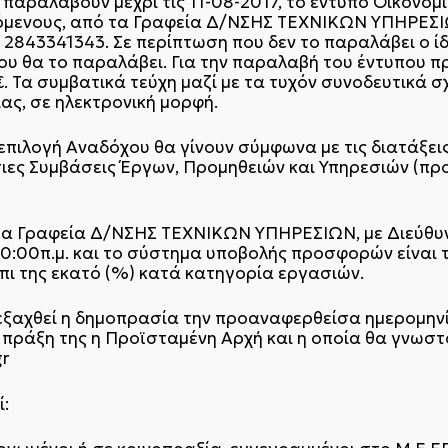
α παραλάβουν μέχρι τις 11-08-2017, το έντυπο Οικονο
όμενους, από τα Γραφεία Δ/ΝΣΗΣ ΤΕΧΝΙΚΩΝ ΥΠΗΡΕΣΙ
 2843341343. Σε περίπτωση που δεν το παραλάβει ο ίδ
 θα το παραλάβει. Για την παραλαβή του έντυπου π
. Τα συμβατικά τεύχη μαζί με τα τυχόν συνοδευτικά σ
ας, σε ηλεκτρονική μορφή.
 επιλογή Αναδόχου θα γίνουν σύμφωνα με τις διατάξει
σιες Συμβάσεις Έργων, Προμηθειών και Υπηρεσιών (π
στα Γραφεία Δ/ΝΣΗΣ ΤΕΧΝΙΚΩΝ ΥΠΗΡΕΣΙΩΝ, με Διεύθυν
10:00π.μ. και το σύστημα υποβολής προσφορών είναι 
πι της εκατό (%) κατά κατηγορία εργασιών.
ιεξαχθεί η δημοπρασία την προαναφερθείσα ημερομηνία
ε πράξη της η Προϊσταμένη Αρχή και η οποία θα γνωσ
gr
ί: