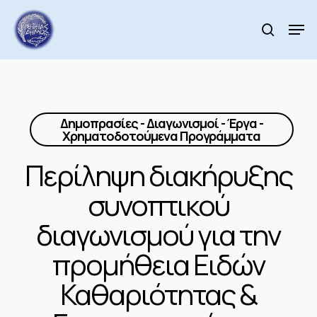
Skip
to
Men
search
main
Close
content
Menu
Δημοπρασίες - Διαγωνισμοί - Έργα -
Χρηματοδοτούμενα Προγράμματα
Περίληψη διακήρυξης
συνοπτικού
διαγωνισμού για την
προμήθεια Ειδών
Καθαριότητας &