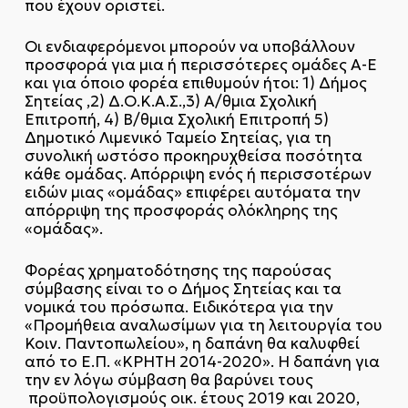
που έχουν οριστεί.
Οι ενδιαφερόμενοι μπορούν να υποβάλλουν
προσφορά για μια ή περισσότερες ομάδες Α-Ε
και για όποιο φορέα επιθυμούν ήτοι: 1) Δήμος
Σητείας ,2) Δ.Ο.Κ.Α.Σ.,3) Α/θμια Σχολική
Επιτροπή, 4) Β/θμια Σχολική Επιτροπή 5)
Δημοτικό Λιμενικό Ταμείο Σητείας, για τη
συνολική ωστόσο προκηρυχθείσα ποσότητα
κάθε ομάδας. Απόρριψη ενός ή περισσοτέρων
ειδών μιας «ομάδας» επιφέρει αυτόματα την
απόρριψη της προσφοράς ολόκληρης της
«ομάδας».
Φορέας χρηματοδότησης της παρούσας
σύμβασης είναι το ο Δήμος Σητείας και τα
νομικά του πρόσωπα. Ειδικότερα για την
«Προμήθεια αναλωσίμων για τη λειτουργία του
Κοιν. Παντοπωλείου», η δαπάνη θα καλυφθεί
από το Ε.Π. «ΚΡΗΤΗ 2014-2020». Η δαπάνη για
την εν λόγω σύμβαση θα βαρύνει τους
προϋπολογισμούς οικ. έτους 2019 και 2020,