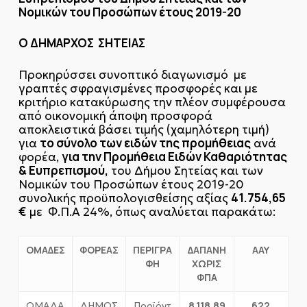
Νομικών του Προσώπων έτους 2019-20
Ο ΔΗΜΑΡΧΟΣ ΣΗΤΕΙΑΣ
Προκηρύσσει συνοπτικό διαγωνισμό με
γραπτές σφραγισμένες προσφορές και με
κριτήριο κατακύρωσης την πλέον συμφέρουσα
από οικονομική άποψη προσφορά
αποκλειστικά βάσει τιμής (χαμηλότερη τιμή)
το σύνολο των ειδών της προμήθειας
για
ανά
για την Προμήθεια Ειδών Καθαριότητας
φορέα,
& Ευπρεπισμού,
του Δήμου Σητείας και των
Νομικών του Προσώπων έτους 2019-20
41.754,65
συνολικής προϋπολογισθείσης αξίας
€
με Φ.Π.Α 24%, όπως αναλύεται παρακάτω:
ΟΜΑΔΕΣ
ΦΟΡΕΑΣ
ΠΕΡΙΓΡΑ
ΔΑΠΑΝΗ
ΑΑΥ
ΦΗ
ΧΩΡΙΣ
ΦΠΑ
8.118,89
622
ΟΜΑΔΑ
ΔΗΜΟΣ
Προϊόντ