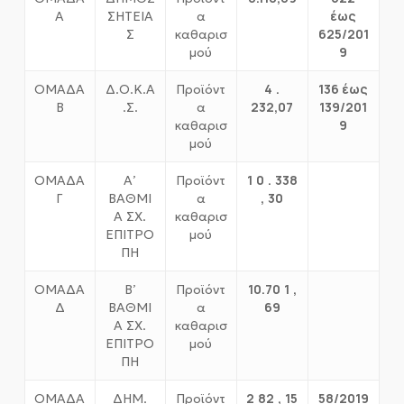
έως
Α
ΣΗΤΕΙΑ
α
625/201
Σ
καθαρισ
9
μού
4
.
136 έως
ΟΜΑΔΑ
Δ.Ο.Κ.Α
Προϊόντ
232,07
139/201
Β
.Σ.
α
9
καθαρισ
μού
1
0
.
338
ΟΜΑΔΑ
Α’
Προϊόντ
,
30
Γ
ΒΑΘΜΙ
α
Α ΣΧ.
καθαρισ
ΕΠΙΤΡΟ
μού
ΠΗ
10.70
1
,
ΟΜΑΔΑ
Β’
Προϊόντ
69
Δ
ΒΑΘΜΙ
α
Α ΣΧ.
καθαρισ
ΕΠΙΤΡΟ
μού
ΠΗ
2
82
,
15
58/2019
ΟΜΑΔΑ
ΔΗΜ.
Προϊόντ