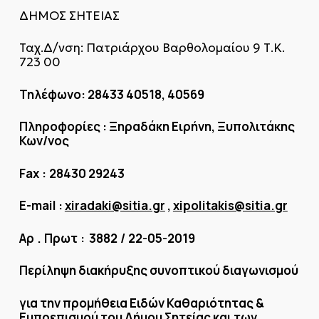
ΔΗΜΟΣ ΣΗΤΕΙΑΣ
Ταχ.Δ/νση: Πατριάρχου Βαρθολομαίου 9 Τ.Κ.
723 00
Τηλέφωνο: 28433 40518, 40569
Πληροφορίες : Ξηραδάκη Ειρήνη, Ξυπολιτάκης
Κων/νος
Fax
:
28430 29243
E-mail :
xiradaki@sitia.gr
,
xipolitakis@sitia.gr
Αρ
.
Πρωτ
: 3882
/
22-05-2019
Περίληψη διακήρυξης συνοπτικού διαγωνισμού
για την προμήθεια Ειδών Καθαριότητας &
Ευπρεπισμού του Δήμου Σητείας και των