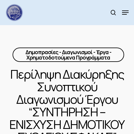
Skip
to
Men
search
main
Close
content
Menu
Δημοπρασίες - Διαγωνισμοί - Έργα -
Χρηματοδοτούμενα Προγράμματα
Περίληψη Διακύρηξης
Συνοπτικού
Διαγωνισμού Έργου
“ΣΥΝΤΗΡΗΣΗ –
ΕΝΙΣΧΥΣΗ ΔΗΜΟΤΙΚΟΥ