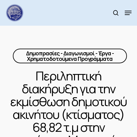
Skip
to
Men
search
main
Close
content
Menu
Δημοπρασίες - Διαγωνισμοί - Έργα -
Χρηματοδοτούμενα Προγράμματα
Περιληπτική
διακήρυξη για την
εκμίσθωση δημοτικού
ακινήτου (κτίσματος)
68,82 τ.μ στην