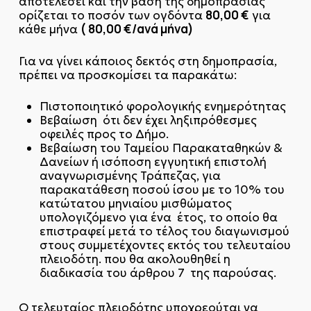
αποτελέσει και την βάση της δημοπρασίας
80,00 €
ορίζεται το ποσόν των ογδόντα
για
( 80,00 €/ανά μήνα)
κάθε μήνα
Για να γίνει κάποιος δεκτός στη δημοπρασία,
πρέπει να προσκομίσει τα παρακάτω:
Πιστοποιητικό φορολογικής ενημερότητας
Βεβαίωση ότι δεν έχει ληξιπρόθεσμες
οφειλές προς το Δήμο.
Βεβαίωση του Ταμείου Παρακαταθηκών &
Δανείων ή ισόποση εγγυητική επιστολή
αναγνωρισμένης Τράπεζας, για
παρακατάθεση ποσού ίσου με το 10% του
κατώτατου μηνιαίου μισθώματος
υπολογιζόμενο για ένα έτος, το οποίο θα
επιστραφεί μετά το τέλος του διαγωνισμού
στους συμμετέχοντες εκτός του τελευταίου
πλειοδότη. που θα ακολουθηθεί η
διαδικασία του άρθρου 7 της παρούσας.
Ο τελευταίος πλειοδότης υποχρεούται να