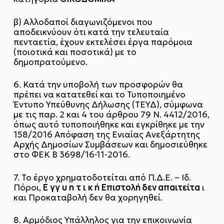
β) Αλλοδαποί διαγωνιζόμενοι που
αποδεικνύουν ότι κατά την τελευταία
πενταετία, έχουν εκτελέσει έργα παρόμοια
(ποιοτικά και ποσοτικά) με το
δημοπρατούμενο.
6. Κατά την υποβολή των προσφορών θα
πρέπει να κατατεθεί και το Τυποποιημένο
Έντυπο Υπεύθυνης Δήλωσης (ΤΕΥΔ), σύμφωνα
με τις παρ. 2 και 4 του άρθρου 79 Ν. 4412/2016,
όπως αυτό τυποποιήθηκε και εγκρίθηκε με την
158/2016 Απόφαση της Ενιαίας Ανεξάρτητης
Αρχής Δημοσίων Συμβάσεων και δημοσιεύθηκε
στο ΦΕΚ Β 3698/16-11-2016.
7. Το έργο χρηματοδοτείται από Π.Δ.Ε. – Ιδ.
Ε
γγ
υ
η
τ
ι
κ
ή
Επιστολή δεν απαιτείτα
Πόροι,
ι
και Προκαταβολή δεν θα χορηγηθεί.
8. Αρμόδιος Υπάλληλος για την επικοινωνία