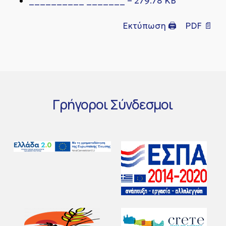
__________ _______ – 279.78 KB
Εκτύπωση 🖨
PDF 📄
Γρήγοροι
Σύνδεσμοι