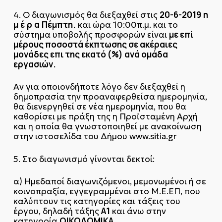
20-6-2019
η
4. Ο διαγωνισμός θα διεξαχθεί στις
μ
έ
ρ
α
Πέμπτη.
και ώρα 10:00π.μ. και το
με επί
σύστημα υποβολής προσφορών είναι
μέρους ποσοστά έκπτωσης σε ακέραιες
μονάδες επι της εκατό (%) ανά ομάδα
εργασιών.
Αν για οποιονδήποτε λόγο δεν διεξαχθεί η
δημοπρασία την προαναφερθείσα ημερομηνία,
θα διενεργηθεί σε νέα ημερομηνία, που θα
καθορίσει με πράξη της η Προϊσταμένη Αρχή
και η οποία θα γνωστοποιηθεί με ανακοίνωση
στην ιστοσελίδα του Δήμου www.sitia.gr
5. Στο διαγωνισμό γίνονται δεκτοί:
α) Ημεδαποί διαγωνιζόμενοι, μεμονωμένοι ή σε
κοινοπραξία, εγγεγραμμένοι στο Μ.Ε.ΕΠ, που
καλύπτουν τις κατηγορίες και τάξεις του
Α1
έργου, δηλαδή τάξης
και άνω στην
ΟΙΚΟΔΟΜΙΚΑ
κατηγορία