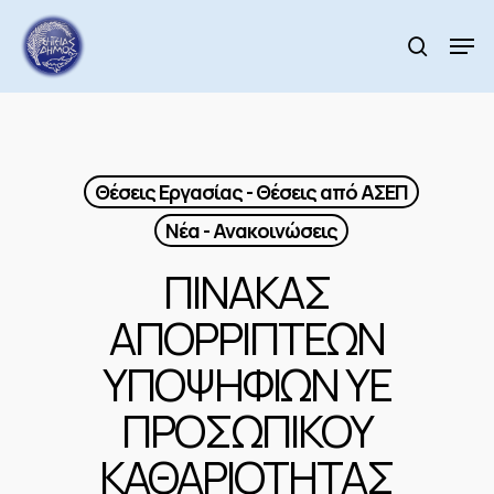
Skip
to
Men
search
main
Close
content
Menu
Θέσεις Εργασίας - Θέσεις από ΑΣΕΠ
Νέα - Ανακοινώσεις
ΠΙΝΑΚΑΣ
ΑΠΟΡΡΙΠΤΕΩΝ
ΥΠΟΨΗΦΙΩΝ ΥΕ
ΠΡΟΣΩΠΙΚΟΥ
ΚΑΘΑΡΙΟΤΗΤΑΣ