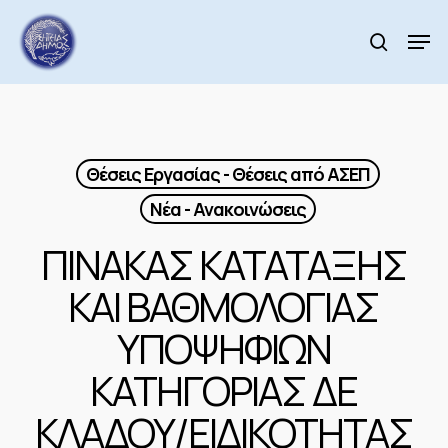
Skip
to
Men
search
main
Close
content
Menu
Θέσεις Εργασίας - Θέσεις από ΑΣΕΠ
Νέα - Ανακοινώσεις
ΠΙΝΑΚΑΣ ΚΑΤΑΤΑΞΗΣ
ΚΑΙ ΒΑΘΜΟΛΟΓΙΑΣ
ΥΠΟΨΗΦΙΩΝ
ΚΑΤΗΓΟΡΙΑΣ ΔΕ
ΚΛΑΔΟΥ/ΕΙΔΙΚΟΤΗΤΑΣ