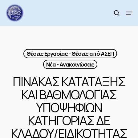
Skip
to
Men
search
main
Close
content
Menu
Θέσεις Εργασίας - Θέσεις από ΑΣΕΠ
Νέα - Ανακοινώσεις
ΠΙΝΑΚΑΣ ΚΑΤΑΤΑΞΗΣ
ΚΑΙ ΒΑΘΜΟΛΟΓΙΑΣ
ΥΠΟΨΗΦΙΩΝ
ΚΑΤΗΓΟΡΙΑΣ ΔΕ
ΚΛΑΔΟΥ/ΕΙΔΙΚΟΤΗΤΑΣ