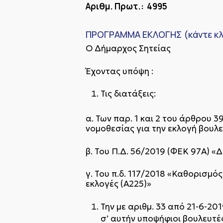
Αριθμ. Πρωτ.: 4995
ΠΡΟΓΡΑΜΜΑ ΕΚΛΟΓΗΣ (κάντε κλι
Ο Δήμαρχος Σητείας
Έχοντας υπόψη :
Τις διατάξεις:
α. Των παρ. 1 και 2 του άρθρου 3
νομοθεσίας για την εκλογή βουλ
β. Του Π.Δ. 56/2019 (ΦΕΚ 97Α΄) 
γ. Του π.δ. 117/2018 «Καθορισμός
εκλογές (Α΄225)»
Την με αριθμ. 33 από 21-6-2
σ’ αυτήν υποψήφιοι βουλευτές