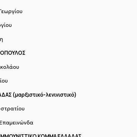
Γεωργίου
ργίου
τη
ΕΛΟΠΟΥΛΟΣ
ικολάου
ίου
ΑΣ (μαρξιστικό-λενινιστικό)
υστρατίου
 Επαμεινώνδα
 ΚΟΜΜΟΥΝΙΣΤΙΚΟ ΚΟΜΜΑ ΕΛΛΑΔΑΣ