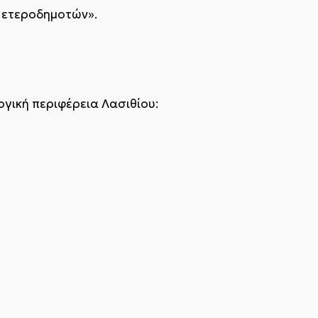
α ετεροδημοτών».
ογική περιφέρεια Λασιθίου: