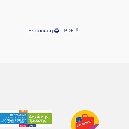
Εκτύπωση 🖨
PDF 📄