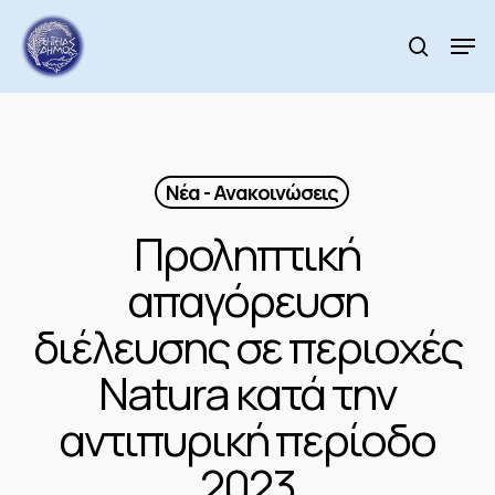
Skip
to
Men
search
main
Close
content
Menu
Νέα - Ανακοινώσεις
Προληπτική
απαγόρευση
διέλευσης σε περιοχές
Natura κατά την
αντιπυρική περίοδο
2023