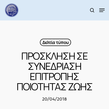
Skip
to
Men
search
main
Close
content
Menu
Δελτία τύπου
ΠΡΟΣΚΛΗΣΗ ΣΕ
ΣΥΝΕΔΡΙΑΣΗ
ΕΠΙΤΡΟΠΗΣ
ΠΟΙΟΤΗΤΑΣ ΖΩΗΣ
20/04/2018