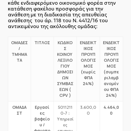
κάθε ενδιαφερόμενο οικονομικό φορέα στην
κατάθεση φακέλου προσφοράς για την
ανάθεση με τη διαδικασία της απευθείας
ανάθεσης του άρ. 118 του Ν. 4412/16 του
αντικειμένου της ακόλουθης ομάδας:
ΟΜΑΔΕΣ
ΤΙΤΛΟΣ
ΚΩΔΙΚΟ
ΕΝΔΕΙΚΤ
ΕΝΔΕΙΚΤ
/
Σ
ΙΚΟΣ
ΙΚΟΣ
ΤΜΗΜΑ
ΚΟΙΝΟΥ
ΠΡΟΥΠ
ΠΡΟΥΠ
ΤΑ
ΛΕΞΙΛΟ
ΟΛΟΓΙΣ
ΟΛΟΓΙΣ
ΓΙΟΥ
ΜΟΣ
ΜΟΣ
ΔΗΜΟΣΙ
(χωρίς
(συμπε
ΩΝ
ΦΠΑ
ριλαμβ
ΣΥΜΒΑΣ
24%)
ανομέν
ΕΩΝ (
ου ΦΠΑ
CPV
)
24%)
ΟΜΑΔΑ
Εργασί
4.464,0
5011211
3.600,0
ΣΤ
ες
0
0-7 :
0
βαφείο
Υπηρεσί
υ /
ες
φανοπο
επισκευ