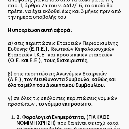
παρ. 1, άρθρο 73 του ν. 4412/16, το οποίο θα
πρέπει να έχει εκδοθεί έως και 3 μήνες πριν από
την ημέρα υποβολής του
Η υποχρέωση αυτή αφορά :
α) στις περιπτώσεις Εταιρειών Περιορισμένης
(Ε.Π.Ε.),
Ευθύνης
Ιδιωτικών Κεφαλαιουχικών
Ι.Κ.Ε
Εταιρειών
. και προσωπικών εταιρειών
(Ο.Ε. και Ε.Ε.),
τους διαχειριστές,
β) στις περιπτώσεις Ανωνύμων Εταιρειών
(Α.Ε.), τον Διευθύνοντα Σύμβουλο, καθώς και
όλα τα μέλη του Διοικητικού Συμβουλίου.
γ) σε όλες τις υπόλοιπες περιπτώσεις νομικών
, το νόμιμο εκπρόσωπο.
προσώπων
2.
Φορολογική Ενημερότητα, (ΓΙΑ ΚΑΘΕ
ΝΟΜΙΜΗ ΧΡΗΣΗ)
που θα είναι σε ισχύ κατά
το χρόνο υποβολής της, ή πιστοποιητικό ότι