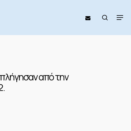
search
email
Menu
επλήγησαν από την
2.