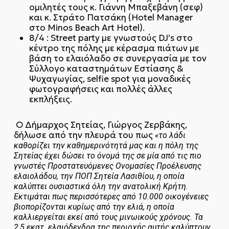
ομιλητές τους κ. Γιάννη Μπαξεβάνη (σεφ)
και κ. Στράτο Πατσάκη (Hotel Manager
στο Minos Beach Art Hotel).
8/4 : Street party με γνωστούς DJ’s στο
κέντρο της πόλης με κέρασμα πιάτων με
βάση το ελαιόλαδο σε συνεργασία με τον
Σύλλογο καταστημάτων Εστίασης &
Ψυχαγωγίας, selfie spot για μοναδικές
φωτογραφήσεις και πολλές άλλες
εκπλήξεις.
O Δήμαρχος Σητείας, Γιώργος Ζερβάκης,
δήλωσε από την πλευρά του πως
«το λάδι
καθορίζει την καθημερινότητά μας και η πόλη της
Σητείας έχει δώσει το όνομά της σε μία από τις πιο
γνωστές Προστατευόμενες Ονομασίες Προέλευσης
ελαιολάδου, την ΠΟΠ Σητεία Λασιθίου, η οποία
καλύπτει ουσιαστικά όλη την ανατολική Κρήτη.
Εκτιμάται πως περισσότερες από 10.000 οικογένειες
βιοπορίζονται κυρίως από την ελιά, η οποία
καλλιεργείται εκεί από τους μινωικούς χρόνους. Τα
2,5 εκατ. ελαιόδενδρα της περιοχής αυτής καλύπτουν