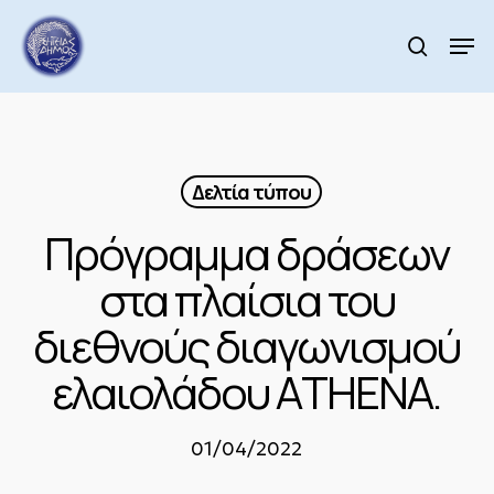
Skip
to
Men
search
main
Close
content
Menu
Δελτία τύπου
Πρόγραμμα δράσεων
στα πλαίσια του
διεθνούς διαγωνισμού
ελαιολάδου AΤΗΕΝΑ.
01/04/2022