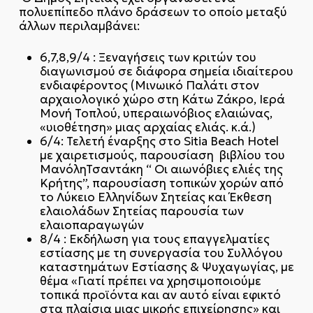
πολυεπίπεδο πλάνο δράσεων το οποίο μεταξύ
άλλων περιλαμβάνει:
6,7,8,9/4 : Ξεναγήσεις των κριτών του
διαγωνισμού σε διάφορα σημεία ιδιαίτερου
ενδιαφέροντος (Μινωικό Παλάτι στον
αρχαιολογικό χώρο στη Κάτω Ζάκρο, Ιερά
Μονή Τοπλού, υπεραιωνόβιος ελαιώνας,
«υιοθέτηση» μιας αρχαίας ελιάς. κ.ά.)
6/4: Τελετή έναρξης στο Sitia Beach Hotel
με χαιρετισμούς, παρουσίαση βιβλίου του
ΜανόληΤσαντάκη “ Οι αιωνόβιες ελιές της
Κρήτης”, παρουσίαση τοπικών χορών από
το Λύκειο Ελληνίδων Σητείας και Έκθεση
ελαιολάδων Σητείας παρουσία των
ελαιοπαραγωγών
8/4 : Εκδήλωση για τους επαγγελματίες
εστίασης με τη συνεργασία του Συλλόγου
καταστημάτων Εστίασης & Ψυχαγωγίας, με
θέμα «Γιατί πρέπει να χρησιμοποιούμε
τοπικά προϊόντα και αν αυτό είναι εφικτό
στα πλαίσια μιας μικρής επιχείρησης» και