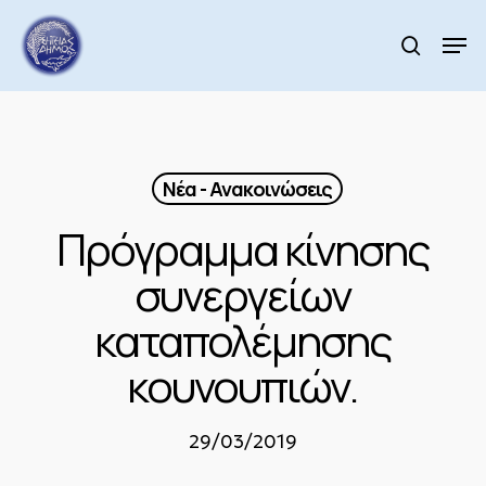
Skip
to
Men
search
main
Close
content
Menu
Νέα - Ανακοινώσεις
Πρόγραμμα κίνησης
συνεργείων
καταπολέμησης
κουνουπιών.
29/03/2019