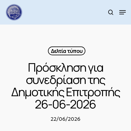
Skip
to
Men
search
main
Close
content
Menu
Δελτία τύπου
Πρόσκληση για
συνεδρίαση της
Δημοτικής Επιτροπής
26-06-2026
22/06/2026