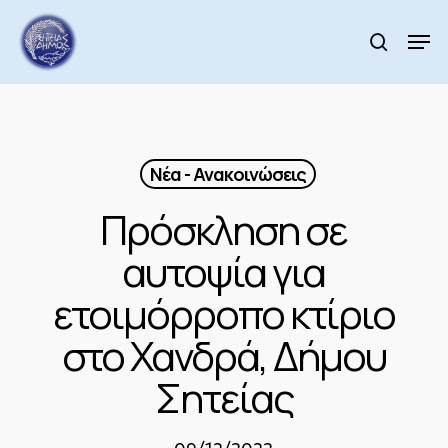
Skip
to
Men
search
main
Close
content
Menu
Νέα - Ανακοινώσεις
Πρόσκληση σε
αυτοψία για
ετοιμόρροπο κτίριο
στο Χανδρά, Δήμου
Σητείας