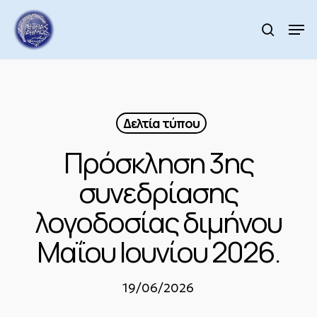
Skip
to
Men
search
main
Close
content
Menu
Δελτία τύπου
Πρόσκληση 3ης
συνεδρίασης
λογοδοσίας διμήνου
Μαΐου Ιουνίου 2026.
19/06/2026