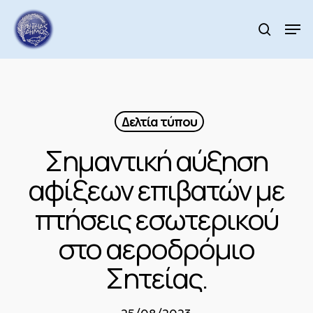
Skip
to
Men
search
main
Close
content
Menu
Δελτία τύπου
Σημαντική αύξηση
αφίξεων επιβατών με
πτήσεις εσωτερικού
στο αεροδρόμιο
Σητείας.