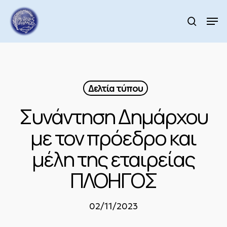
Skip
to
Men
search
main
content
Δελτία τύπου
Συνάντηση Δημάρχου
με τον πρόεδρο και
μέλη της εταιρείας
ΠΛΟΗΓΟΣ
02/11/2023