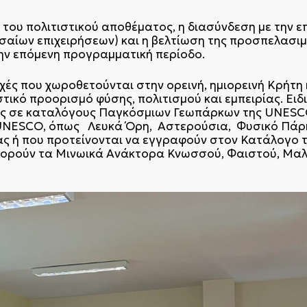
ου πολιτιστικού αποθέματος, η διασύνδεση με την επ
εσαίων επιχειρήσεων) και η βελτίωση της προσπελασ
την επόμενη προγραμματική περίοδο.
ές που χωροθετούνται στην ορεινή, ημιορεινή Κρήτη 
τικό προορισμό φύσης, πολιτισμού και εμπειρίας. Ειδ
νες σε καταλόγους Παγκόσμιων Γεωπάρκων της UNES
 UNESCO, όπως Λευκά Όρη, Αστερούσια, Φυσικό Πάρκ
ς ή που προτείνονται να εγγραφούν στον Κατάλογο τ
ορούν τα Μινωικά Ανάκτορα Κνωσσού, Φαιστού, Μαλί