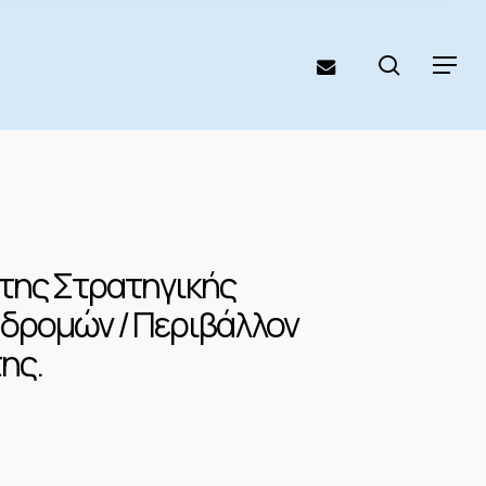
search
email
Menu
 της Στρατηγικής
δρομών / Περιβάλλον
ης.