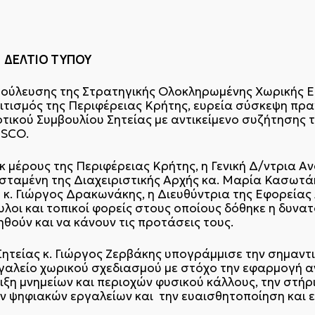
ΥΠΟΥ
αβούλευσης της Στρατηγικής Ολοκληρωμένης Χωρικής 
ιτισμός της Περιφέρειας Κρήτης, ευρεία σύσκεψη πρ
ικού Συμβουλίου Σητείας με αντικείμενο συζήτησης 
ESCO.
 μέρους της Περιφέρειας Κρήτης, η Γενική Δ/ντρια
σταμένη της Διαχειριστικής Αρχής κα. Μαρία Κασωτάκ
ο κ. Γιώργος Δρακωνάκης, η Διευθύντρια της Εφορεία
λοι και τοπικοί φορείς στους οποίους δόθηκε η δυνα
θούν και να κάνουν τις προτάσεις τους.
Σητείας κ. Γιώργος Ζερβάκης υπογράμμισε την σημαν
ργαλείο χωρικού σχεδιασμού με στόχο την εφαρμογή 
ξη μνημείων και περιοχών φυσικού κάλλους, την στήρ
ων ψηφιακών εργαλείων και την ευαισθητοποίηση και 