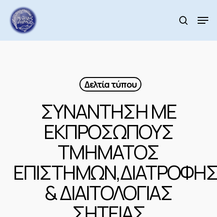
Skip
to
Men
search
main
Close
content
Menu
Δελτία τύπου
ΣΥΝΑΝΤΗΣΗ ΜΕ
ΕΚΠΡΟΣΩΠΟΥΣ
ΤΜΗΜΑΤΟΣ
ΕΠΙΣΤΗΜΩΝ,ΔΙΑΤΡΟΦΗ
& ΔΙΑΙΤΟΛΟΓΙΑΣ
ΣΗΤΕΙΑΣ