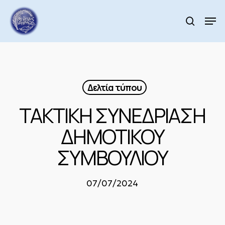
Skip
to
Men
search
main
Close
content
Menu
Δελτία τύπου
ΤΑΚΤΙΚΗ ΣΥΝΕΔΡΙΑΣΗ
ΔΗΜΟΤΙΚΟΥ
ΣΥΜΒΟΥΛΙΟΥ
07/07/2024