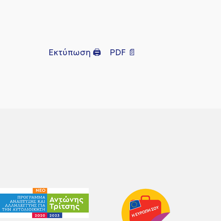
Εκτύπωση 🖨
PDF 📄