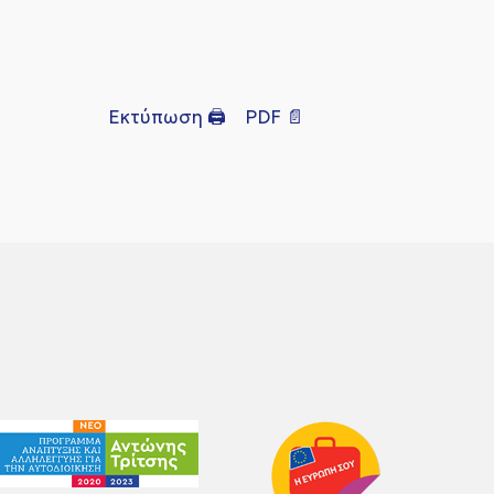
Εκτύπωση 🖨
PDF 📄