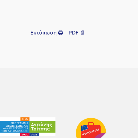
Εκτύπωση 🖨
PDF 📄