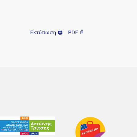
Εκτύπωση 🖨
PDF 📄