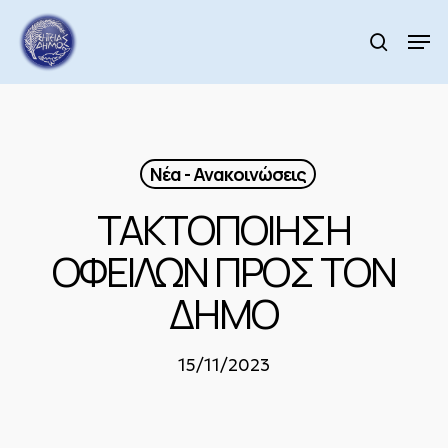
Skip
to
Men
search
main
Close
content
Menu
Νέα - Ανακοινώσεις
ΤΑΚΤΟΠΟΙΗΣΗ
ΟΦΕΙΛΩΝ ΠΡΟΣ ΤΟΝ
ΔΗΜΟ
15/11/2023