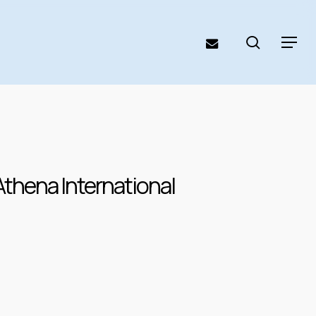
search
email
Menu
thena International