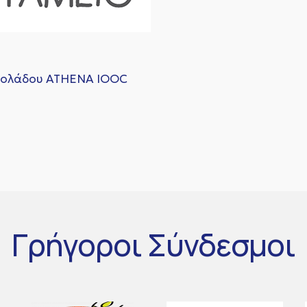
αιολάδου ATHENA IOOC
Γρήγοροι
Σύνδεσμοι