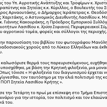
ς του Υπ. Αγροτικής Ανάπτυξης και Τροφίμων κ. Χρισ
απύτνης και Σητείας κ.κ. Κύριλλος, ο Βουλευτής του 
ύρος Αρναουτάκης, ο Δήμαρχος Ιεράπετρας κ. Θεοδό
ς Χαριτάκης, ο Αστυνομικός Διευθυντής Λασιθίου κ. 
κ. Γιάννης Κακουράκης, η Πρόεδρος Εμπορικού Συλλόγ
ιοτήτων Λασιθίου κ.
Περιφερειακοί Σύμ
Χρύσα Σοφιανού,
υ αγροτικού τομέα, φορείς και σύλλογοι της περιοχής
την παρουσίαση του βιβλίου του φωτογράφου Μανόλη 
παραδοσιακούς χορούς από το Λύκειο Ελληνίδων και έκ
υ.
 καλωσόρισε θερμά τους παρευρισκόμενους, ευχήθηκε 
υποσχέθηκε, με βάση την Κρητική φιλοξενία, μια μονα
πως τόνισε « Η φιλοξενία του διαγωνισμού έρχεται ν
γίγνεσθαι, τον ταυτόσημο με την ελιά πολιτισμό της 
 ΠΟΠ Σητεία Λασιθίου Κρήτης ».
σε την Τετάρτη το πρωί με επίσκεψη στο Τμήμα Επιστ
άριο για την ιστορία, τον πολιτισμό και τον ελαιώνα
κά του.