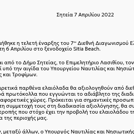
Σητεία 7 Απριλίου 2022
ήθηκε η τελετή έναρξης του 7
Διεθνή Διαγωνισμoύ Ελ
ου
τη 6 Απριλίου στο ξενοδοχείο Sitia Beach.
 από το Δήμο Σητείας, το Επιμελητήριο Λασιθίου, το
εί υπό την αιγίδα του Υπουργείου Ναυτιλίας και Νησιώτ
 και Τροφίμων.
ρετικά παρθένα ελαιόλαδα θα αξιολογηθούν από διεθ
 πρωτόκολλα που εγγυώνται το αδιάβλητο της διαδικα
διαφορετικές χώρες. Πρόκειται για σημαντικές προσω
ό τη συμμετοχή τους στη διαδικασία αξιολόγησης, θα 
ροπής που στόχο έχει την προβολή του ελαιολάδου τη
α της περιοχής μας.
 μεταξύ άλλων, ο Υπουργός Ναυτιλίας και Νησιωτικής 